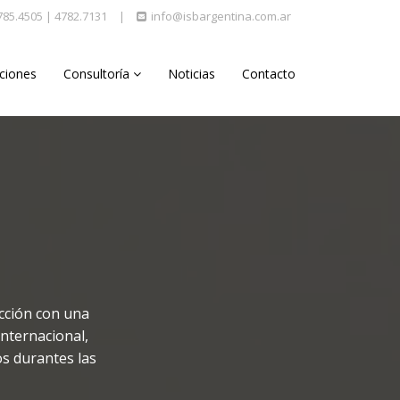
4785.4505 | 4782.7131
|
info@isbargentina.com.ar
aciones
Consultoría
Noticias
Contacto
cción con una
Internacional,
os durantes las