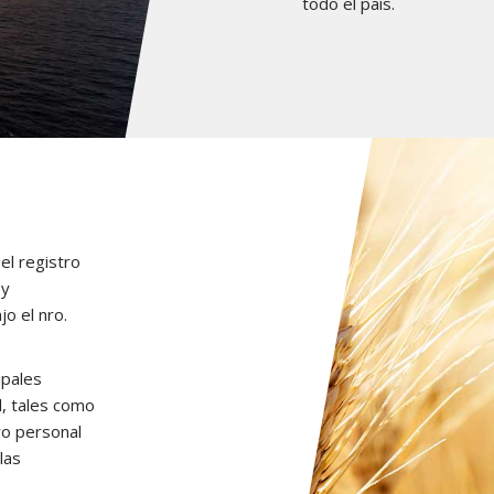
todo el país.
el registro
 y
o el nro.
ipales
l, tales como
o personal
las